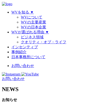
WVを知る
▼
WVについて
WVの主要産業
WVの日本企業
WVが選ばれる理由
▼
ビジネス領域
クオリティ・オブ・ライフ
インセンティブ
事例紹介
日本事務所について
お問い合わせ
お問い合わせ
NEWS
お知らせ