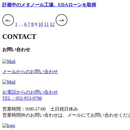
計画中のメタノール工場、EDAローンを取得
投
1
…
6
7
8
9
10
11
12
稿
CONTACT
の
ペ
お問い合わせ
ー
ジ
メールからのお問い合わせ
送
り
お電話からのお問い合わせ
TEL：052-953-9798
営業時間：9:00-17:00 土日祝日休み
営業時間外のお問い合わせは、
メールにてお問い合わせくだ