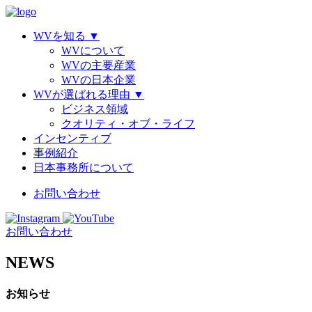
WVを知る
▼
WVについて
WVの主要産業
WVの日本企業
WVが選ばれる理由
▼
ビジネス領域
クオリティ・オブ・ライフ
インセンティブ
事例紹介
日本事務所について
お問い合わせ
お問い合わせ
NEWS
お知らせ