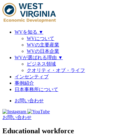
WVを知る
▼
WVについて
WVの主要産業
WVの日本企業
WVが選ばれる理由
▼
ビジネス領域
クオリティ・オブ・ライフ
インセンティブ
事例紹介
日本事務所について
お問い合わせ
お問い合わせ
Educational workforce